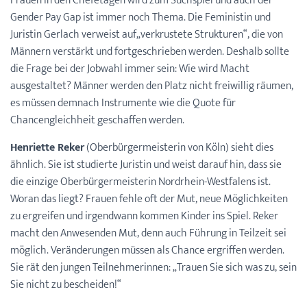
Frauen in den Chefetagen wird zum Suchspiel und auch der
Gender Pay Gap ist immer noch Thema. Die Feministin und
Juristin Gerlach verweist auf„verkrustete Strukturen“, die von
Männern verstärkt und fortgeschrieben werden. Deshalb sollte
die Frage bei der Jobwahl immer sein: Wie wird Macht
ausgestaltet? Männer werden den Platz nicht freiwillig räumen,
es müssen demnach Instrumente wie die Quote für
Chancengleichheit geschaffen werden.
Henriette Reker
(Oberbürgermeisterin von Köln) sieht dies
ähnlich. Sie ist studierte Juristin und weist darauf hin, dass sie
die einzige Oberbürgermeisterin Nordrhein-Westfalens ist.
Woran das liegt? Frauen fehle oft der Mut, neue Möglichkeiten
zu ergreifen und irgendwann kommen Kinder ins Spiel. Reker
macht den Anwesenden Mut, denn auch Führung in Teilzeit sei
möglich. Veränderungen müssen als Chance ergriffen werden.
Sie rät den jungen Teilnehmerinnen: „Trauen Sie sich was zu, sein
Sie nicht zu bescheiden!“