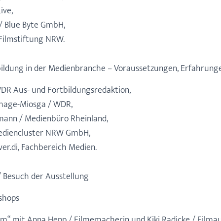
ive,
/ Blue Byte GmbH,
 Filmstiftung NRW.
bildung in der Medienbranche – Voraussetzungen, Erfahrung
DR Aus- und Fortbildungsredaktion,
thage-Miosga / WDR,
mann / Medienbüro Rheinland,
Mediencluster NRW GmbH,
ver.di, Fachbereich Medien.
 Besuch der Ausstellung
kshops
lm“ mit Anna Hepp / Filmemacherin und Kiki Radicke / Filmau