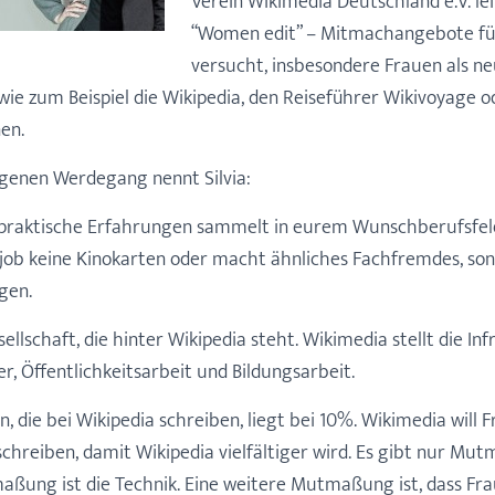
Verein Wikimedia Deutschland e.V. lei
“Women edit” – Mitmachangebote für
versucht, insbesondere Frauen als ne
wie zum Beispiel die Wikipedia, den Reiseführer Wikivoyage 
en.
eigenen Werdegang nennt Silvia:
hr praktische Erfahrungen sammelt in eurem Wunschberufsfel
job keine Kinokarten oder macht ähnliches Fachfremdes, s
gen.
ellschaft, die hinter Wikipedia steht. Wikimedia stellt die In
r, Öffentlichkeitsarbeit und Bildungsarbeit.
n, die bei Wikipedia schreiben, liegt bei 10%. Wikimedia will 
schreiben, damit Wikipedia vielfältiger wird. Es gibt nur 
maßung ist die Technik. Eine weitere Mutmaßung ist, dass Fra