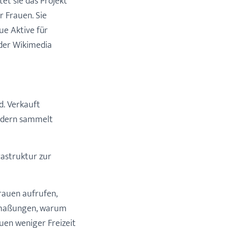
tet sie das Projekt
 Frauen. Sie
ue Aktive für
oder Wikimedia
d. Verkauft
ondern sammelt
frastruktur zur
Frauen aufrufen,
Mutmaßungen, warum
uen weniger Freizeit