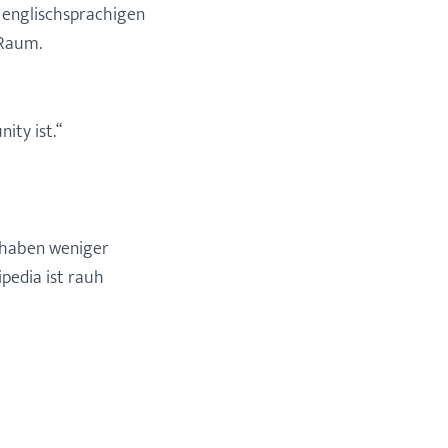
 englischsprachigen
 Raum.
ity ist.“
 haben weniger
ipedia ist rauh