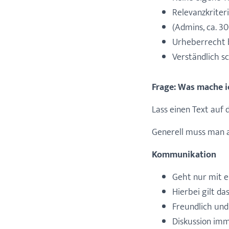
Relevanzkriter
(Admins, ca. 3
Urheberrecht 
Verständlich s
Frage: Was mache ic
Lass einen Text auf 
Generell muss man a
Kommunikation
Geht nur mit 
Hierbei gilt d
Freundlich und
Diskussion imm