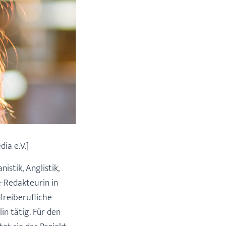
ia e.V.]
stik, Anglistik,
e-Redakteurin in
 freiberufliche
in tätig. Für den