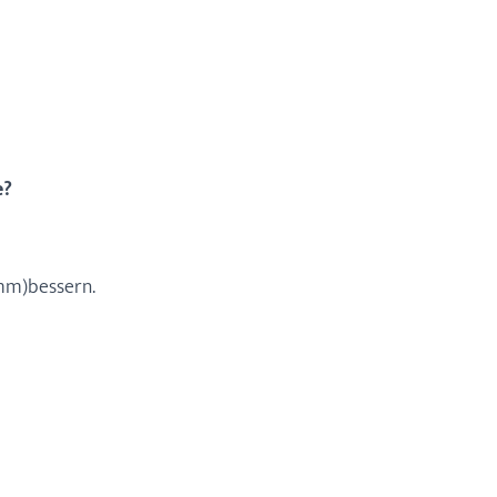
e?
imm)bessern.