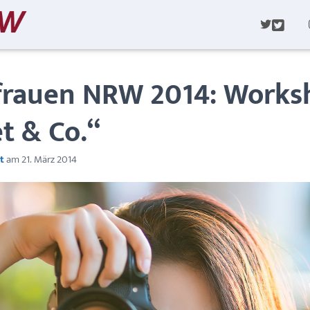
T
W
I
T
T
rauen NRW 2014: Worksh
E
R
t & Co.“
t
am
21. März 2014