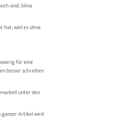
ch sind. Silvia
 hat, weil es ohne
hwierig für eine
auen besser schreiben
enanteil unter den
n ganzer Artikel wird