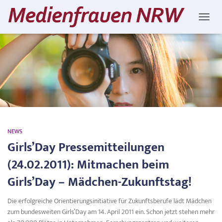
NAVIG
Orientierungsinitiative
NEWS
Girls’Day Pressemitteilungen
(24.02.2011): Mitmachen beim
Girls’Day – Mädchen-Zukunftstag!
Die erfolgreiche Orientierungsinitiative für Zukunftsberufe lädt Mädchen
zum bundesweiten Girls’Day am 14. April 2011 ein. Schon jetzt stehen mehr