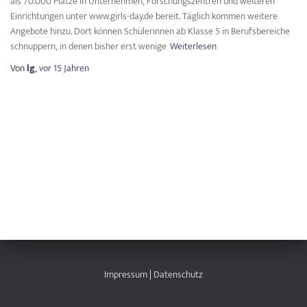
als 70.000 Plätze in Unternehmen, Forschungszentren und weiteren
Einrichtungen unter www.girls-day.de bereit. Täglich kommen weitere
Angebote hinzu. Dort können Schülerinnen ab Klasse 5 in Berufsbereiche
schnuppern, in denen bisher erst wenige
Weiterlesen
Von
lg
,
vor
15 Jahren
Impressum
|
Datenschutz