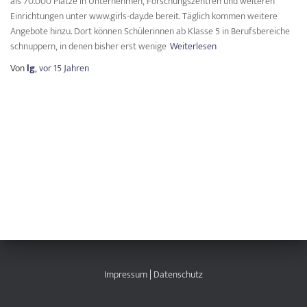
als 70.000 Plätze in Unternehmen, Forschungszentren und weiteren
Einrichtungen unter www.girls-day.de bereit. Täglich kommen weitere
Angebote hinzu. Dort können Schülerinnen ab Klasse 5 in Berufsbereiche
schnuppern, in denen bisher erst wenige
Weiterlesen
Von
lg
,
vor
15 Jahren
Impressum
|
Datenschutz