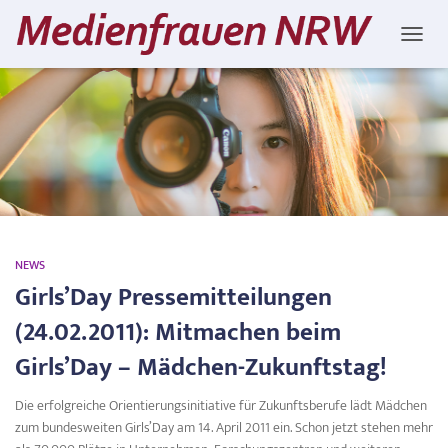
NAVIG
Mädchen-Zukunftstag
NEWS
Girls’Day Pressemitteilungen
(24.02.2011): Mitmachen beim
Girls’Day – Mädchen-Zukunftstag!
Die erfolgreiche Orientierungsinitiative für Zukunftsberufe lädt Mädchen
zum bundesweiten Girls’Day am 14. April 2011 ein. Schon jetzt stehen mehr