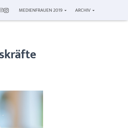
I
MEDIENFRAUEN 2019
ARCHIV
N
S
T
A
G
R
skräfte
A
M