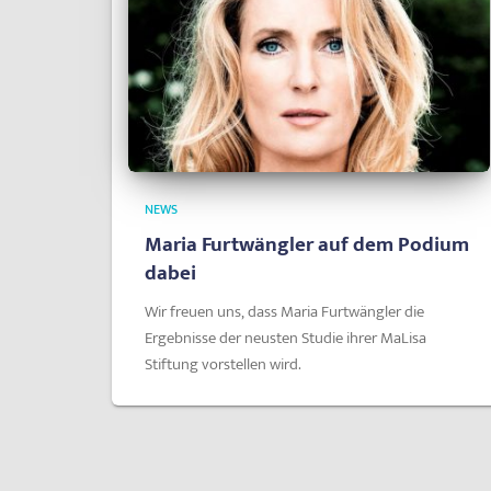
NEWS
Maria Furtwängler auf dem Podium
dabei
Wir freuen uns, dass Maria Furtwängler die
Ergebnisse der neusten Studie ihrer MaLisa
Stiftung vorstellen wird.