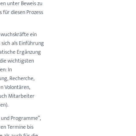
kten unter Beweis zu
s für diesen Prozess
wuchskräfte ein
 sich als Einführung
matische Ergänzung
die wichtigsten
n: In
ung, Recherche,
en Volontären,
uch Mitarbeiter
en).
e und Programme“,
ren Termine bis