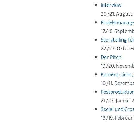
Interview
20./21. August
Projektmanag
17./18. Septem
Storytelling f
22./23. Oktobe
Der Pitch
19./20. Novem
Kamera, Licht,
10./11. Dezemb
Postproduktion
21./22. Januar 
Social und Cros
18./19. Februar