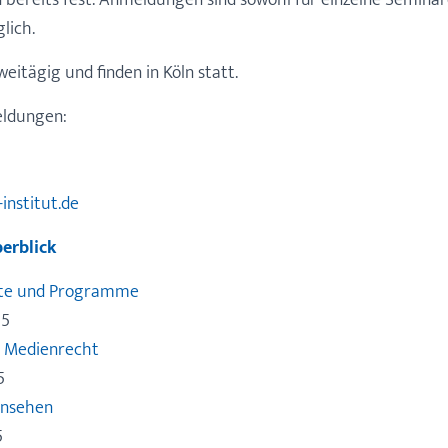
bereits fest. Anmeldungen sind sowohl für einzelne Seminare
lich.
weitägig und finden in Köln statt.
ldungen:
nstitut.de
erblick
ate und Programme
15
 Medienrecht
5
rnsehen
5