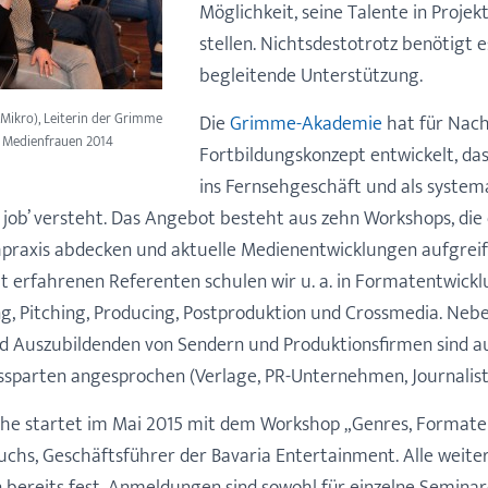
Möglichkeit, seine Talente in Proje
stellen. Nichtsdestotrotz benötigt e
begleitende Unterstützung.
t Mikro), Leiterin der Grimme
Die
Grimme-Akademie
hat für Nach
 Medienfrauen 2014
Fortbildungskonzept entwickelt, das
ins Fernsehgeschäft und als syste
 job’ versteht. Das Angebot besteht aus zehn Workshops, die 
raxis abdecken und aktuelle Medienentwicklungen aufgreife
erfahrenen Referenten schulen wir u. a. in Formatentwickl
ing, Pitching, Producing, Postproduktion und Crossmedia. Neb
 Auszubildenden von Sendern und Produktionsfirmen sind a
sparten angesprochen (Verlage, PR-Unternehmen, Journalist
ihe startet im Mai 2015 mit dem Workshop „Genres, Format
Fuchs, Geschäftsführer der Bavaria Entertainment. Alle weite