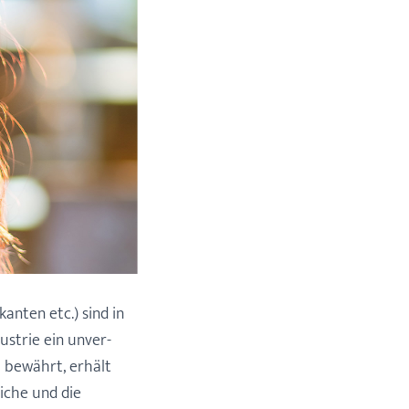
anten etc.) sind in
strie ein unver­
h bewährt, erhält
iche und die