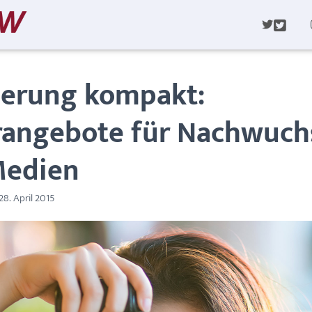
T
W
I
T
T
zierung kompakt:
E
R
angebote für Nachwuch
Medien
28. April 2015