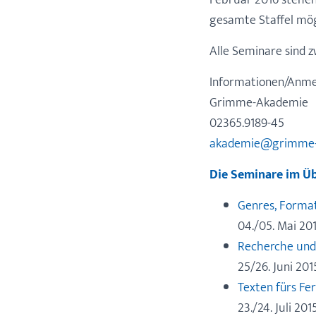
Februar 2016 stehen 
gesamte Staffel mög
Alle Seminare sind z
Informationen/Anme
Grimme-Akademie
02365.9189-45
akademie@grimme-i
Die Seminare im Üb
Genres, Form
04./05. Mai 20
Recherche und
25/26. Juni 201
Texten fürs Fe
23./24. Juli 201