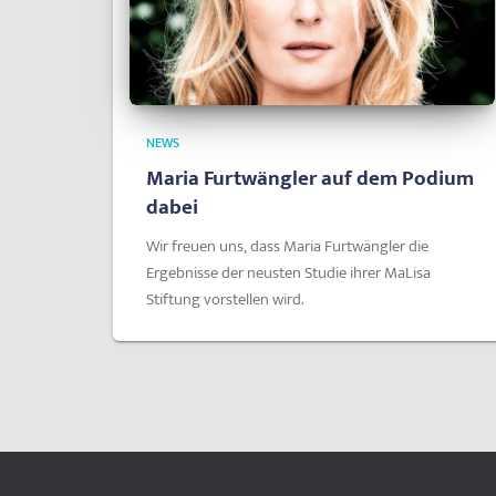
NEWS
Maria Furtwängler auf dem Podium
dabei
Wir freuen uns, dass Maria Furtwängler die
Ergebnisse der neusten Studie ihrer MaLisa
Stiftung vorstellen wird.