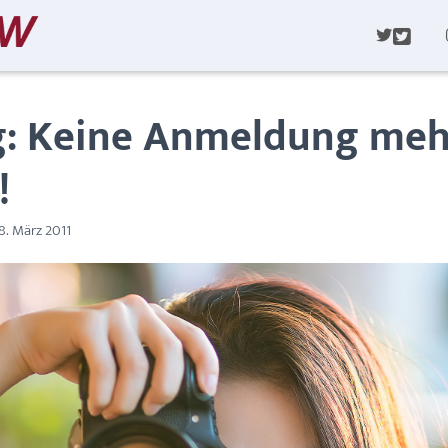
T
W
I
T
T
: Keine Anmeldung meh
E
R
!
8. März 2011