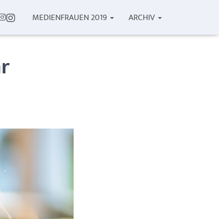
I
MEDIENFRAUEN 2019
ARCHIV
N
S
T
A
r
G
R
A
M